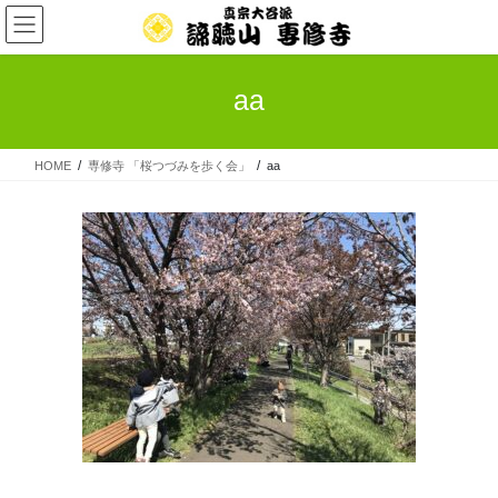
コ
ナ
ン
ビ
テ
ゲ
ン
ー
aa
ツ
シ
へ
ョ
ス
ン
HOME
専修寺 「桜つづみを歩く会」
aa
キ
に
ッ
移
プ
動