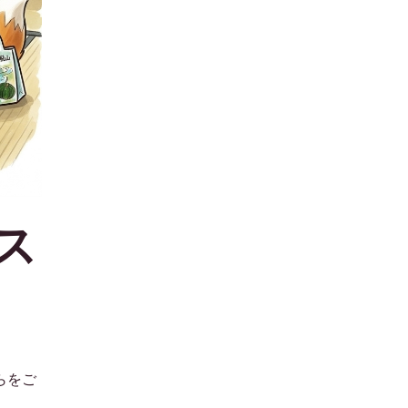
ス
らをご