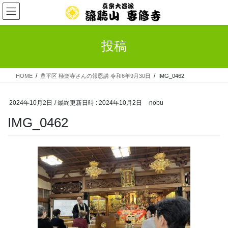
コ
ナ
ン
ビ
テ
ゲ
ン
ー
投稿
ツ
シ
へ
ョ
ス
ン
HOME
豊平区 極楽寺さんの報恩講 令和6年9月30日
IMG_0462
キ
に
ッ
移
プ
動
2024年10月2日
/ 最終更新日時 :
2024年10月2日
nobu
IMG_0462