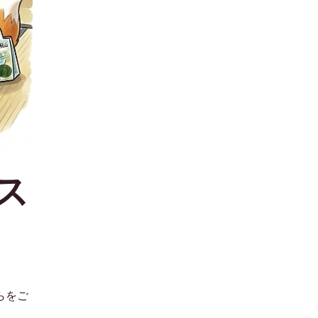
ス
らをご