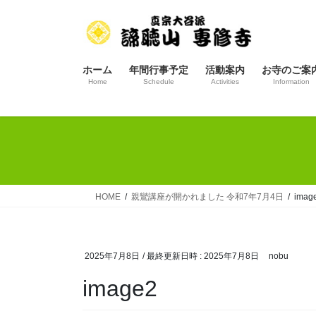
コ
ナ
ン
ビ
テ
ゲ
ン
ー
ホーム
年間行事予定
活動案内
お寺のご案
ツ
シ
Home
Schedule
Activities
Information
へ
ョ
ス
ン
キ
に
ッ
移
プ
動
HOME
親鸞講座が開かれました 令和7年7月4日
imag
2025年7月8日
/ 最終更新日時 :
2025年7月8日
nobu
image2