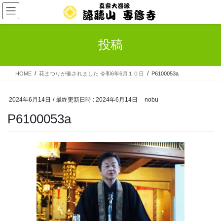
コ
ナ
ン
ビ
テ
ゲ
ン
ー
投稿
ツ
シ
へ
ョ
ス
ン
HOME
花まつりが催されました 令和6年6月１０日
P6100053a
キ
に
ッ
移
プ
動
2024年6月14日
/ 最終更新日時 :
2024年6月14日
nobu
P6100053a