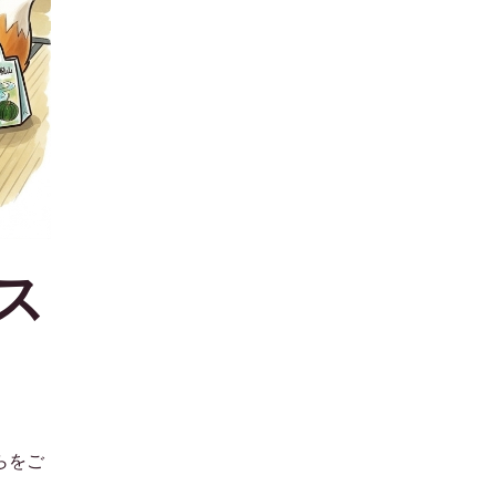
ス
らをご